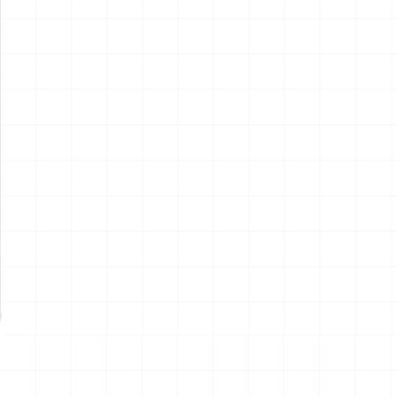
ポルシェ 935 K2 1977 DRM
ポルシェ 935 K2 1977 DRM
仕様用 ディテールアップパー
仕様
ツ
￥
2,970
(税込)
￥
5,720
(税込)
2026.08.07
2026.08.07
NEW
NEW
ハイパーリアリスティックア
ハイパーリアリスティックア