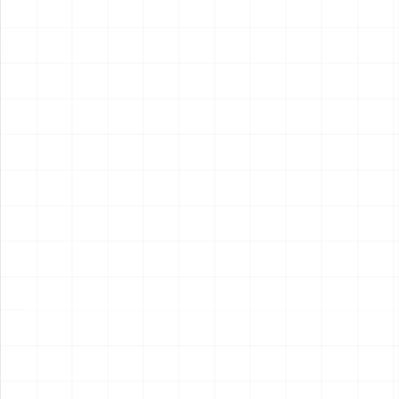
2026.08.05
2026.08.04
NEW
NEW
ヤマハ YZR-M1 2007用 チェ
ヤマハ YZR-M1 2007用 ドラ
ーンテンショナー （3Dプリ
イクラッチ （3Dプリント）
ント）
￥
1,980
(税込)
￥
1,540
(税込)
2026.08.04
2026.08.04