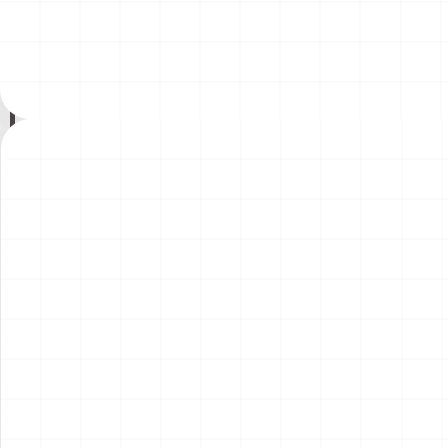
200年記念塗装機 2機セット
200年記念塗装機 2機セット
￥
3,520
(税込)
￥
3,520
(税込)
海兵隊VMA-121 グリーンナ
VAQ-136 ガントレット
2026.08.05
2026.08.05
イツ & 海軍 VA-176 サンダー
&VAQ-134 ガルーダス
ボルツ "Spirit of '76"
NEW
NEW
ワンピース ペーパーナイフ
ヤマハ YZR-M1 2007用 ラジ
グリフォンモデル（横掛け台
エータ （3Dプリント）
付き）
￥
5,500
(税込)
￥
5,500
(税込)