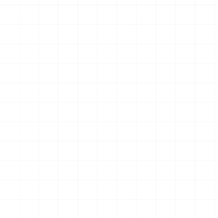
クションフィギュア スター・
クションフィギュア スター・
トレック2：カーンの逆襲 Mr.
トレック2：カーンの逆襲 Mr.
￥
57,200
(税込)
￥
71,500
(税込)
スポック コバヤシマル・テス
スポック 機関室の別れ
2026.08.07
2026.08.07
ト
NEW
NEW
アメリカ軍 艦上攻撃機 A-6イ
アメリカ海軍 電子戦機 EA-
ントルーダー アメリカ建国
6B プラウラー アメリカ建国