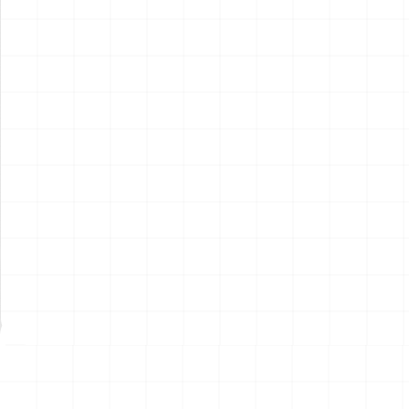
ポルシェ 935 K2 1977 DRM
ポルシェ 935 K2 1977 DRM
仕様用 ディテールアップパー
仕様
ツ
￥
2,970
(税込)
￥
5,720
(税込)
2026.08.07
2026.08.07
NEW
NEW
ハイパーリアリスティックア
ハイパーリアリスティックア