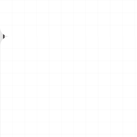
200年記念塗装機 2機セット
200年記念塗装機 2機セット
￥
3,520
(税込)
￥
3,520
(税込)
海兵隊VMA-121 グリーンナ
VAQ-136 ガントレット
2026.08.05
2026.08.05
イツ & 海軍 VA-176 サンダー
&VAQ-134 ガルーダス
ボルツ "Spirit of '76"
NEW
NEW
ワンピース ペーパーナイフ
ヤマハ YZR-M1 2007用 ラジ
グリフォンモデル（横掛け台
エータ （3Dプリント）
付き）
￥
5,500
(税込)
￥
5,500
(税込)