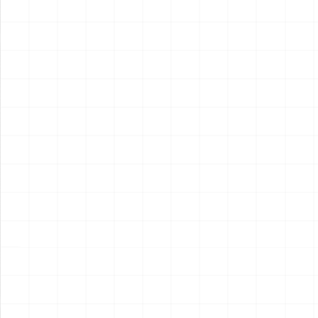
2026.08.05
2026.08.04
NEW
NEW
ヤマハ YZR-M1 2007用 チェ
ヤマハ YZR-M1 2007用 ドラ
ーンテンショナー （3Dプリ
イクラッチ （3Dプリント）
ント）
￥
1,980
(税込)
￥
1,540
(税込)
2026.08.04
2026.08.04