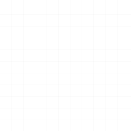
クションフィギュア スター・
クションフィギュア スター・
トレック2：カーンの逆襲 Mr.
トレック2：カーンの逆襲 Mr.
￥
57,200
(税込)
￥
71,500
(税込)
スポック コバヤシマル・テス
スポック 機関室の別れ
2026.08.07
2026.08.07
ト
NEW
NEW
アメリカ軍 艦上攻撃機 A-6イ
アメリカ海軍 電子戦機 EA-
ントルーダー アメリカ建国
6B プラウラー アメリカ建国