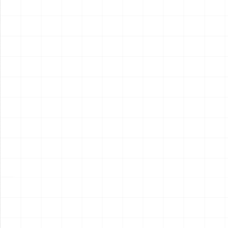
2026.08.05
2026.08.05
&VAQ-134 ガルーダス
NEW
NEW
ヤマハ YZR-M1 2007用 ラジ
ヤマハ YZR-M1 2007用 チェ
エータ （3Dプリント）
ーンテンショナー （3Dプリ
ント）
￥
5,500
(税込)
￥
1,980
(税込)
2026.08.04
2026.08.04