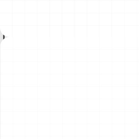
トレック2：カーンの逆襲 Mr.
200年記念塗装機 2機セット
￥
71,500
(税込)
￥
3,520
(税込)
スポック 機関室の別れ
海兵隊VMA-121 グリーンナ
2026.08.07
2026.08.05
イツ & 海軍 VA-176 サンダー
ボルツ "Spirit of '76"
NEW
NEW
アメリカ海軍 電子戦機 EA-
ワンピース ペーパーナイフ
6B プラウラー アメリカ建国
グリフォンモデル（横掛け台
200年記念塗装機 2機セット
付き）
￥
3,520
(税込)
￥
5,500
(税込)
VAQ-136 ガントレット