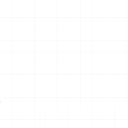
航空自衛隊 F-15J イーグル
ポルシェ 935 K2 1977 DRM
第204飛行隊 2005 F-15機種
仕様用 ディテールアップパー
改編20周年記念塗装機
ツ
￥
4,730
(税込)
￥
2,970
(税込)
2026.08.10
2026.08.07
NEW
NEW
ポルシェ 935 K2 1977 DRM
ハイパーリアリスティックア