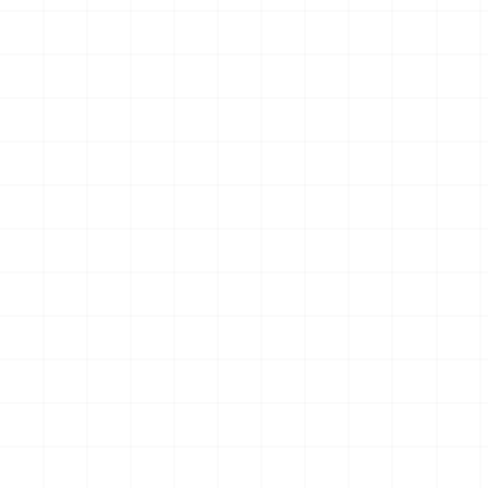
仕様
クションフィギュア スター・
トレック2：カーンの逆襲 Mr.
￥
5,720
(税込)
￥
57,200
(税込)
スポック コバヤシマル・テス
2026.08.07
2026.08.07
ト
NEW
NEW
ハイパーリアリスティックア
アメリカ軍 艦上攻撃機 A-6イ
クションフィギュア スター・
ントルーダー アメリカ建国