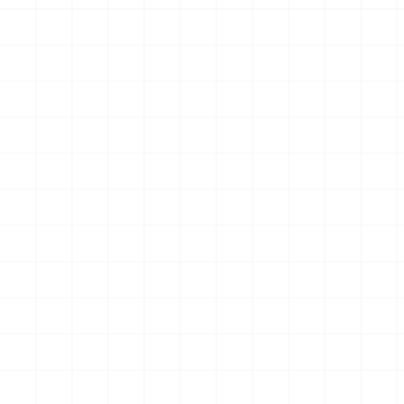
クションフィギュア スター・
クションフィギュア スター・
トレック2：カーンの逆襲 Mr.
トレック2：カーンの逆襲 Mr.
￥
57,200
(税込)
￥
71,500
(税込)
スポック コバヤシマル・テス
スポック 機関室の別れ
2026.08.07
2026.08.07
ト
NEW
NEW
アメリカ軍 艦上攻撃機 A-6イ
アメリカ海軍 電子戦機 EA-
ントルーダー アメリカ建国
6B プラウラー アメリカ建国