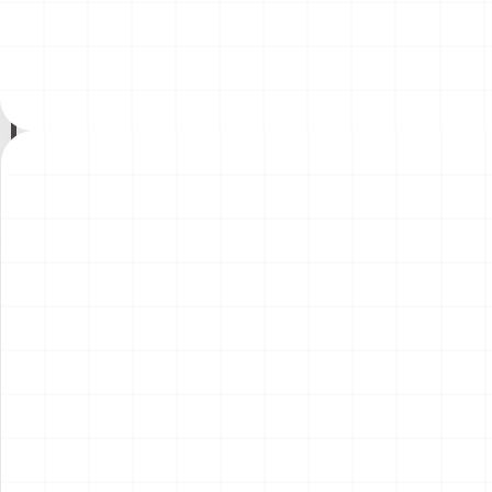
200年記念塗装機 2機セット
200年記念塗装機 2機セット
￥
3,520
(税込)
￥
3,520
(税込)
海兵隊VMA-121 グリーンナ
VAQ-136 ガントレット
2026.08.05
2026.08.05
イツ & 海軍 VA-176 サンダー
&VAQ-134 ガルーダス
ボルツ "Spirit of '76"
NEW
NEW
ワンピース ペーパーナイフ
ヤマハ YZR-M1 2007用 ラジ
グリフォンモデル（横掛け台
エータ （3Dプリント）
付き）
￥
5,500
(税込)
￥
5,500
(税込)