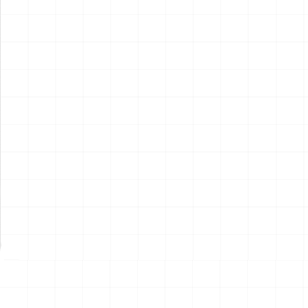
ポルシェ 935 K2 1977 DRM
ポルシェ 935 K2 1977 DRM
仕様用 ディテールアップパー
仕様
ツ
￥
2,970
(税込)
￥
5,720
(税込)
2026.08.07
2026.08.07
NEW
NEW
ハイパーリアリスティックア
ハイパーリアリスティックア