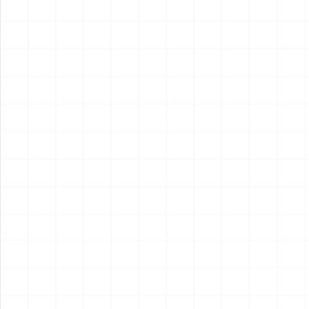
2026.08.05
2026.08.04
NEW
NEW
ヤマハ YZR-M1 2007用 チェ
ヤマハ YZR-M1 2007用 ドラ
ーンテンショナー （3Dプリ
イクラッチ （3Dプリント）
ント）
￥
1,980
(税込)
￥
1,540
(税込)
2026.08.04
2026.08.04