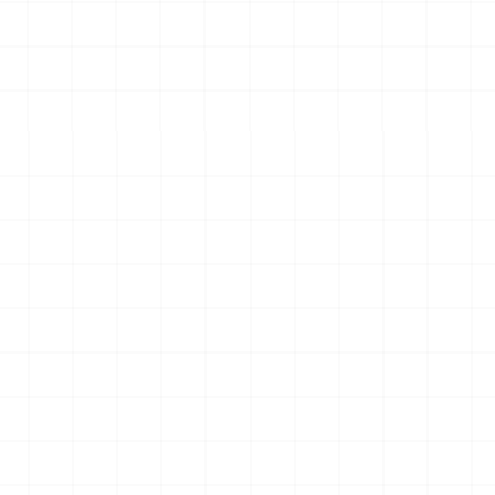
エアロダイン
WW.II ダッジ WC54 野戦救急車
2026.08.04
2026.08.04
￥
6,600
(税込)