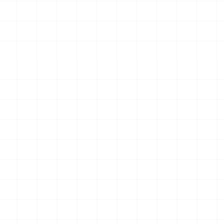
 完成品
コマツPC78US-11 油圧ショベル 完成
フレイトライナー 
品
2026.08.04
2026.08.04
￥
33,000
(税込)
￥
15,400
(税込)
一覧を見る