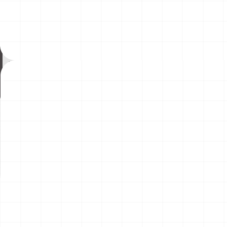
ヤマハ YZR-M1 2007用 ドライクラッ
コマツD475A-8 リッパー付き
チ （3Dプリント）
2026.08.04
￥
1,540
(税込)
￥
49,500
(税込)