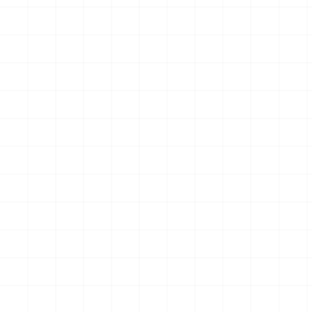
アメリカ軍 艦上攻撃機 A-6イントルー
アメリカ海軍 電子戦機 EA-6B
ダー アメリカ建国200年記念塗装機 2
ラー アメリカ建国200年記念塗
機セット 海兵隊VMA-121 グリーンナ
機セット VAQ-136 ガントレ
2026.08.05
￥
3,520
(税込)
￥
3,520
(税込)
イツ & 海軍 VA-176 サンダーボルツ
&VAQ-134 ガルーダス
"Spirit of '76"
NEW
NEW