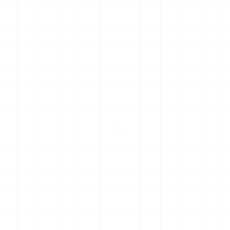
 プラウ
ワンピース ペーパーナイフ グリフォン
ヤマハ YZR-M1 2
装機 2
モデル（横掛け台付き）
（3Dプリント）
ット
2026.08.05
2026.08.05
￥
5,500
(税込)
￥
5,500
(税込)
NEW
NEW