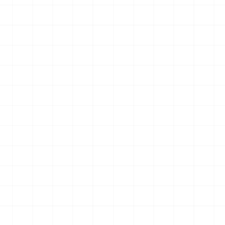
007用 ラジエータ
ヤマハ YZR-M1 2007用 チェーンテン
ショナー （3Dプリント）
2026.08.04
2026.08.04
￥
1,980
(税込)
NEW