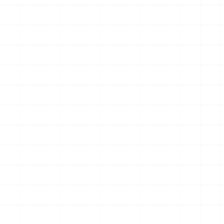
クションフィギュア スター・
クションフィギュア スター・
トレック2：カーンの逆襲 Mr.
トレック2：カーンの逆襲 Mr.
￥
57,200
(税込)
￥
71,500
(税込)
スポック コバヤシマル・テス
スポック 機関室の別れ
2026.08.07
2026.08.07
ト
NEW
NEW
アメリカ軍 艦上攻撃機 A-6イ
アメリカ海軍 電子戦機 EA-
ントルーダー アメリカ建国
6B プラウラー アメリカ建国