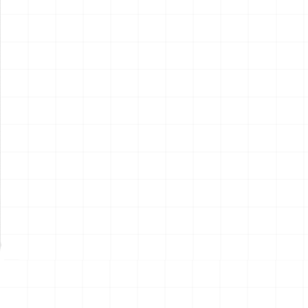
ポルシェ 935 K2 1977 DRM
ポルシェ 935 K2 1977 DRM
仕様用 ディテールアップパー
仕様
ツ
￥
2,970
(税込)
￥
5,720
(税込)
2026.08.07
2026.08.07
NEW
NEW
ハイパーリアリスティックア
ハイパーリアリスティックア