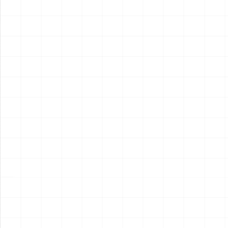
2026.08.05
2026.08.04
NEW
NEW
ヤマハ YZR-M1 2007用 チェ
ヤマハ YZR-M1 2007用 ドラ
ーンテンショナー （3Dプリ
イクラッチ （3Dプリント）
ント）
￥
1,980
(税込)
￥
1,540
(税込)
2026.08.04
2026.08.04