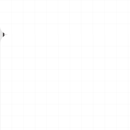
200年記念塗装機 2機セット
200年記念塗装機 2機セット
￥
3,520
(税込)
￥
3,520
(税込)
海兵隊VMA-121 グリーンナ
VAQ-136 ガントレット
2026.08.05
2026.08.05
イツ & 海軍 VA-176 サンダー
&VAQ-134 ガルーダス
ボルツ "Spirit of '76"
NEW
NEW
ワンピース ペーパーナイフ
ヤマハ YZR-M1 2007用 ラジ
グリフォンモデル（横掛け台
エータ （3Dプリント）
付き）
￥
5,500
(税込)
￥
5,500
(税込)