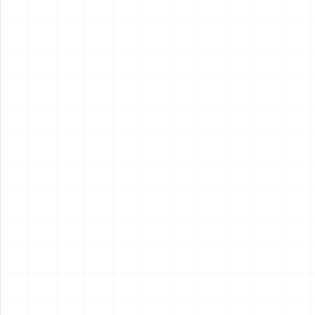
2026.08.05
2026.08.04
NEW
NEW
ヤマハ YZR-M1 2007用 チェ
ヤマハ YZR-M1 2007用 ドラ
ーンテンショナー （3Dプリ
イクラッチ （3Dプリント）
ント）
￥
1,980
(税込)
￥
1,540
(税込)
2026.08.04
2026.08.04