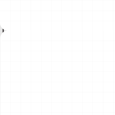
200年記念塗装機 2機セット
200年記念塗装機 2機セット
￥
3,520
(税込)
￥
3,520
(税込)
海兵隊VMA-121 グリーンナ
VAQ-136 ガントレット
2026.08.05
2026.08.05
イツ & 海軍 VA-176 サンダー
&VAQ-134 ガルーダス
ボルツ "Spirit of '76"
NEW
NEW
ワンピース ペーパーナイフ
ヤマハ YZR-M1 2007用 ラジ
グリフォンモデル（横掛け台
エータ （3Dプリント）
付き）
￥
5,500
(税込)
￥
5,500
(税込)