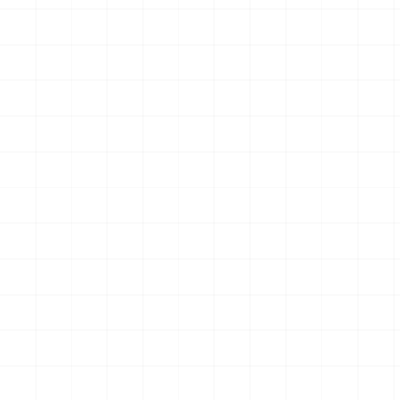
クションフィギュア スター・
クションフィギュア スター・
トレック2：カーンの逆襲 Mr.
トレック2：カーンの逆襲 Mr.
￥
57,200
(税込)
￥
71,500
(税込)
スポック コバヤシマル・テス
スポック 機関室の別れ
2026.08.07
2026.08.07
ト
NEW
NEW
アメリカ軍 艦上攻撃機 A-6イ
アメリカ海軍 電子戦機 EA-
ントルーダー アメリカ建国
6B プラウラー アメリカ建国