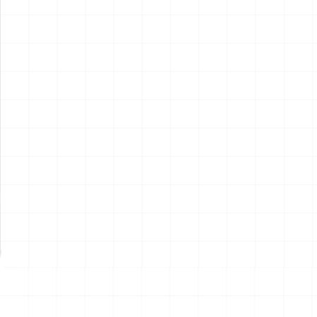
ポルシェ 935 K2 1977 DRM
ポルシェ 935 K2 1977 DRM
仕様用 ディテールアップパー
仕様
ツ
￥
2,970
(税込)
￥
5,720
(税込)
2026.08.07
2026.08.07
NEW
NEW
ハイパーリアリスティックア
ハイパーリアリスティックア