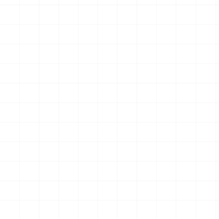
仕様
クションフィギュア スター・
トレック2：カーンの逆襲 Mr.
￥
5,720
(税込)
￥
57,200
(税込)
スポック コバヤシマル・テス
2026.08.07
2026.08.07
ト
NEW
NEW
ハイパーリアリスティックア
アメリカ軍 艦上攻撃機 A-6イ
クションフィギュア スター・
ントルーダー アメリカ建国