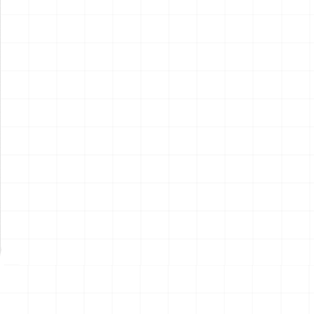
航空自衛隊 F-15J イーグル
ポルシェ 935 K2 1977 DRM
第204飛行隊 2005 F-15機種
仕様用 ディテールアップパー
改編20周年記念塗装機
ツ
￥
4,730
(税込)
￥
2,970
(税込)
2026.08.10
2026.08.07
NEW
NEW
ポルシェ 935 K2 1977 DRM
ハイパーリアリスティックア