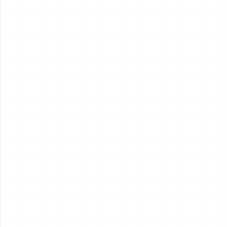
2026.08.05
2026.08.05
&VAQ-134 ガルーダス
NEW
NEW
ヤマハ YZR-M1 2007用 ラジ
ヤマハ YZR-M1 2007用 チェ
エータ （3Dプリント）
ーンテンショナー （3Dプリ
ント）
￥
5,500
(税込)
￥
1,980
(税込)
2026.08.04
2026.08.04