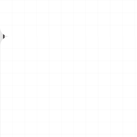
トレック2：カーンの逆襲 Mr.
200年記念塗装機 2機セット
￥
71,500
(税込)
￥
3,520
(税込)
スポック 機関室の別れ
海兵隊VMA-121 グリーンナ
2026.08.07
2026.08.05
イツ & 海軍 VA-176 サンダー
ボルツ "Spirit of '76"
NEW
NEW
アメリカ海軍 電子戦機 EA-
ワンピース ペーパーナイフ
6B プラウラー アメリカ建国
グリフォンモデル（横掛け台
200年記念塗装機 2機セット
付き）
￥
3,520
(税込)
￥
5,500
(税込)
VAQ-136 ガントレット