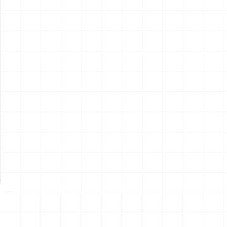
ポルシェ 935 K2 1977 DRM
ポルシェ 935 K2 1977 DRM
仕様用 ディテールアップパー
仕様
ツ
￥
2,970
(税込)
￥
5,720
(税込)
2026.08.07
2026.08.07
NEW
NEW
ハイパーリアリスティックア
ハイパーリアリスティックア