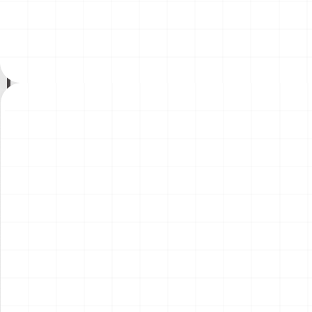
200年記念塗装機 2機セット
200年記念塗装機 2機セット
￥
3,520
(税込)
￥
3,520
(税込)
海兵隊VMA-121 グリーンナ
VAQ-136 ガントレット
2026.08.05
2026.08.05
イツ & 海軍 VA-176 サンダー
&VAQ-134 ガルーダス
ボルツ "Spirit of '76"
NEW
NEW
ワンピース ペーパーナイフ
ヤマハ YZR-M1 2007用 ラジ
グリフォンモデル（横掛け台
エータ （3Dプリント）
付き）
￥
5,500
(税込)
￥
5,500
(税込)