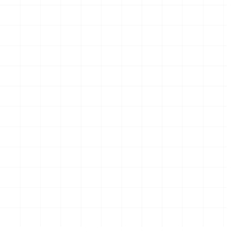
クションフィギュア スター・
クションフィギュア スター・
トレック2：カーンの逆襲 Mr.
トレック2：カーンの逆襲 Mr.
￥
57,200
(税込)
￥
71,500
(税込)
スポック コバヤシマル・テス
スポック 機関室の別れ
2026.08.07
2026.08.07
ト
NEW
NEW
アメリカ軍 艦上攻撃機 A-6イ
アメリカ海軍 電子戦機 EA-
ントルーダー アメリカ建国
6B プラウラー アメリカ建国