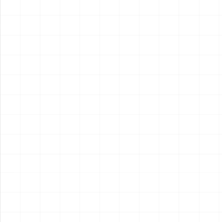
2026.08.05
2026.08.04
NEW
NEW
ヤマハ YZR-M1 2007用 チェ
ヤマハ YZR-M1 2007用 ドラ
ーンテンショナー （3Dプリ
イクラッチ （3Dプリント）
ント）
￥
1,980
(税込)
￥
1,540
(税込)
2026.08.04
2026.08.04