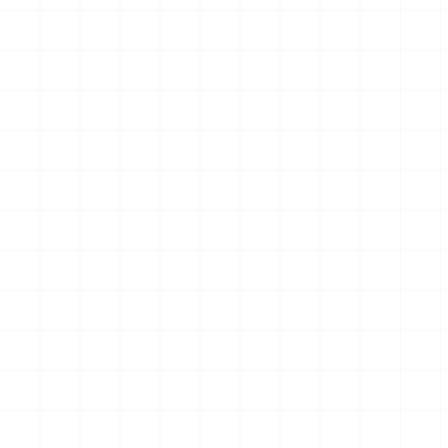
グリフォンモデル（横掛け台
エータ （3Dプリント）
付き）
￥
5,500
(税込)
￥
5,500
(税込)
2026.08.05
2026.08.04
NEW
NEW
ヤマハ YZR-M1 2007用 チェ
ヤマハ YZR-M1 2007用 ドラ
ーンテンショナー （3Dプリ
イクラッチ （3Dプリント）