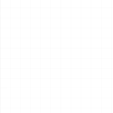
2026.08.04
2026.08.04
NEW
NEW
フレイトライナー エアロダイ
WW.II ダッジ WC54 野戦救急
ン
車
￥
15,400
(税込)
￥
6,600
(税込)
2026.08.04
2026.08.04