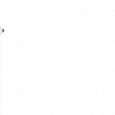
ント）
￥
1,980
(税込)
￥
1,540
(税込)
2026.08.04
2026.08.04
NEW
NEW
コマツD475A-8 リッパー付
コマツPC78US-11 油圧ショ
き 完成品
ベル 完成品
￥
49,500
(税込)
￥
33,000
(税込)