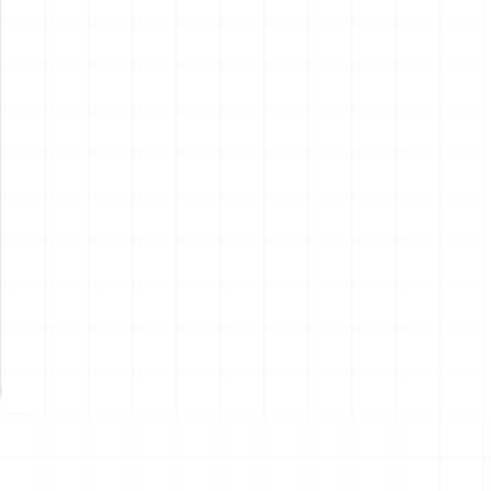
アメリカ軍 艦上攻撃機 A-6イ
アメリカ海軍 電子戦機 EA-
ントルーダー アメリカ建国
6B プラウラー アメリカ建国
200年記念塗装機 2機セット
200年記念塗装機 2機セット
￥
3,520
(税込)
￥
3,520
(税込)
海兵隊VMA-121 グリーンナ
VAQ-136 ガントレット
2026.08.05
2026.08.05
イツ & 海軍 VA-176 サンダー
&VAQ-134 ガルーダス
ボルツ "Spirit of '76"
NEW
NEW
ワンピース ペーパーナイフ
ヤマハ YZR-M1 2007用 ラジ