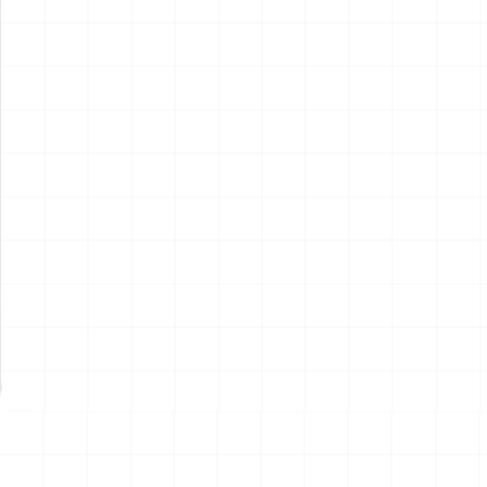
アメリカ軍 艦上攻撃機 A-6イ
アメリカ海軍 電子戦機 EA-
ントルーダー アメリカ建国
6B プラウラー アメリカ建国
200年記念塗装機 2機セット
200年記念塗装機 2機セット
￥
3,520
(税込)
￥
3,520
(税込)
海兵隊VMA-121 グリーンナ
VAQ-136 ガントレット
2026.08.05
2026.08.05
イツ & 海軍 VA-176 サンダー
&VAQ-134 ガルーダス
ボルツ "Spirit of '76"
NEW
NEW
ワンピース ペーパーナイフ
ヤマハ YZR-M1 2007用 ラジ