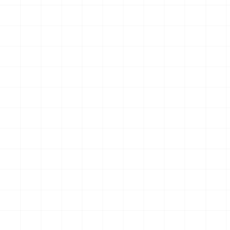
グリフォンモデル（横掛け台
エータ （3Dプリント）
付き）
￥
5,500
(税込)
￥
5,500
(税込)
2026.08.05
2026.08.04
NEW
NEW
ヤマハ YZR-M1 2007用 チェ
ヤマハ YZR-M1 2007用 ドラ
ーンテンショナー （3Dプリ
イクラッチ （3Dプリント）