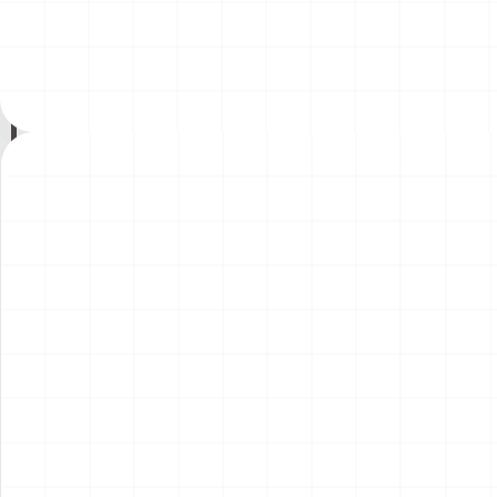
ント）
￥
1,980
(税込)
￥
1,540
(税込)
2026.08.04
2026.08.04
NEW
NEW
コマツD475A-8 リッパー付
コマツPC78US-11 油圧ショ
き 完成品
ベル 完成品
￥
49,500
(税込)
￥
33,000
(税込)