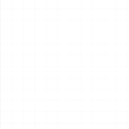
2026.08.04
2026.08.04
NEW
NEW
フレイトライナー エアロダイ
WW.II ダッジ WC54 野戦救急
ン
車
￥
15,400
(税込)
￥
6,600
(税込)
2026.08.04
2026.08.04