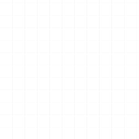
グリフォンモデル（横掛け台
エータ （3Dプリント）
付き）
￥
5,500
(税込)
￥
5,500
(税込)
2026.08.05
2026.08.04
NEW
NEW
ヤマハ YZR-M1 2007用 チェ
ヤマハ YZR-M1 2007用 ドラ
ーンテンショナー （3Dプリ
イクラッチ （3Dプリント）