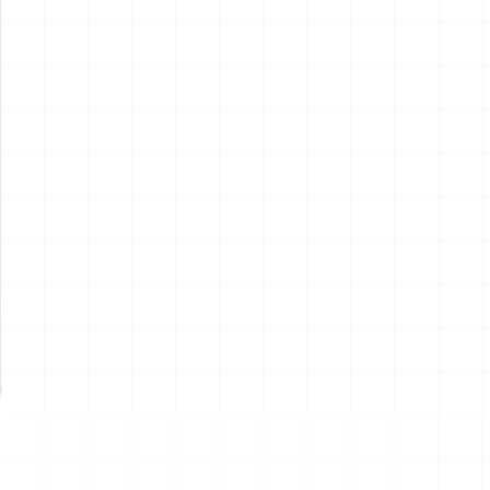
アメリカ軍 艦上攻撃機 A-6イ
アメリカ海軍 電子戦機 EA-
ントルーダー アメリカ建国
6B プラウラー アメリカ建国
200年記念塗装機 2機セット
200年記念塗装機 2機セット
￥
3,520
(税込)
￥
3,520
(税込)
海兵隊VMA-121 グリーンナ
VAQ-136 ガントレット
2026.08.05
2026.08.05
イツ & 海軍 VA-176 サンダー
&VAQ-134 ガルーダス
ボルツ "Spirit of '76"
NEW
NEW
ワンピース ペーパーナイフ
ヤマハ YZR-M1 2007用 ラジ