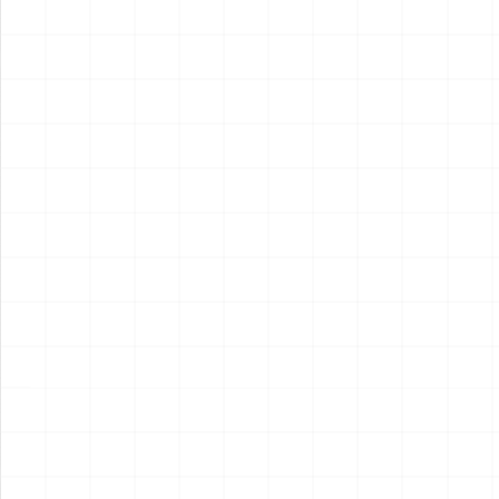
2026.08.04
2026.08.04
NEW
NEW
フレイトライナー エアロダイ
WW.II ダッジ WC54 野戦救急
ン
車
￥
15,400
(税込)
￥
6,600
(税込)
2026.08.04
2026.08.04