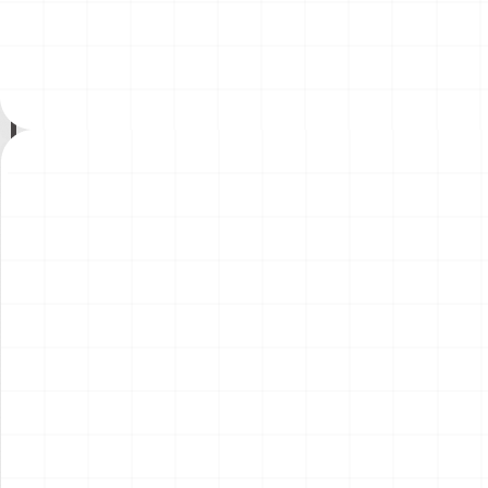
ント）
￥
1,980
(税込)
￥
1,540
(税込)
2026.08.04
2026.08.04
NEW
NEW
コマツD475A-8 リッパー付
コマツPC78US-11 油圧ショ
き 完成品
ベル 完成品
￥
49,500
(税込)
￥
33,000
(税込)