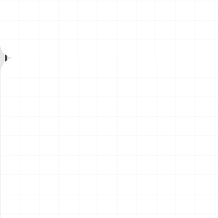
ント）
￥
1,980
(税込)
￥
1,540
(税込)
2026.08.04
2026.08.04
NEW
NEW
コマツD475A-8 リッパー付
コマツPC78US-11 油圧ショ
き 完成品
ベル 完成品
￥
49,500
(税込)
￥
33,000
(税込)