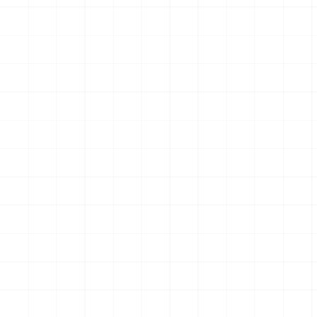
グリフォンモデル（横掛け台
エータ （3Dプリント）
付き）
￥
5,500
(税込)
￥
5,500
(税込)
2026.08.05
2026.08.04
NEW
NEW
ヤマハ YZR-M1 2007用 チェ
ヤマハ YZR-M1 2007用 ドラ
ーンテンショナー （3Dプリ
イクラッチ （3Dプリント）