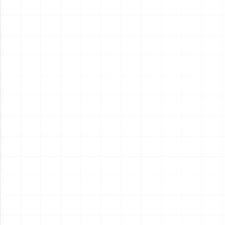
2026.08.04
2026.08.04
NEW
NEW
フレイトライナー エアロダイ
WW.II ダッジ WC54 野戦救急
ン
車
￥
15,400
(税込)
￥
6,600
(税込)
2026.08.04
2026.08.04