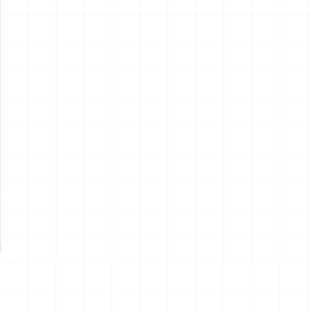
アメリカ軍 艦上攻撃機 A-6イ
アメリカ海軍 電子戦機 EA-
ントルーダー アメリカ建国
6B プラウラー アメリカ建国
200年記念塗装機 2機セット
200年記念塗装機 2機セット
￥
3,520
(税込)
￥
3,520
(税込)
海兵隊VMA-121 グリーンナ
VAQ-136 ガントレット
2026.08.05
2026.08.05
イツ & 海軍 VA-176 サンダー
&VAQ-134 ガルーダス
ボルツ "Spirit of '76"
NEW
NEW
ワンピース ペーパーナイフ
ヤマハ YZR-M1 2007用 ラジ